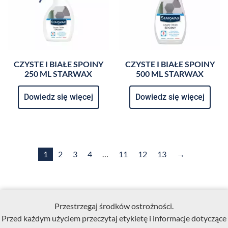
CZYSTE I BIAŁE SPOINY
CZYSTE I BIAŁE SPOINY
250 ML STARWAX
500 ML STARWAX
Dowiedz się więcej
Dowiedz się więcej
1
2
3
4
…
11
12
13
→
Przestrzegaj środków ostrożności.
Przed każdym użyciem przeczytaj etykietę i informacje dotyczące