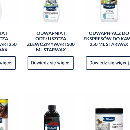
A I
ODWAPNIA I
ODWAPNIACZ DO
CZA
ODTŁUSZCZA
EKSPRESÓW DO KA
KI 250
ZLEWOZMYWAKI 500
250 ML STARWAX
WAX
ML STARWAX
więcej
Dowiedz się więcej
Dowiedz się więcej