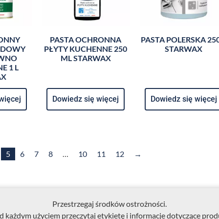
RONNY
PASTA OCHRONNA
PASTA POLERSKA 25
ODOWY
PŁYTY KUCHENNE 250
STARWAX
EWNO
ML STARWAX
E 1 L
AX
więcej
Dowiedz się więcej
Dowiedz się więcej
5
6
7
8
…
10
11
12
→
Przestrzegaj środków ostrożności.
d każdym użyciem przeczytaj etykietę i informacje dotyczące prod