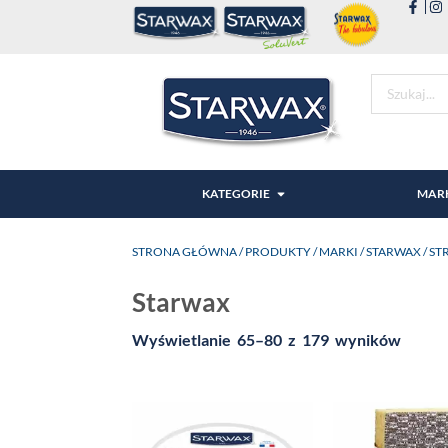
KATEGORIE
MAR
STRONA GŁÓWNA
/
PRODUKTY
/
MARKI
/
STARWAX
/ ST
Starwax
Wyświetlanie 65–80 z 179 wyników