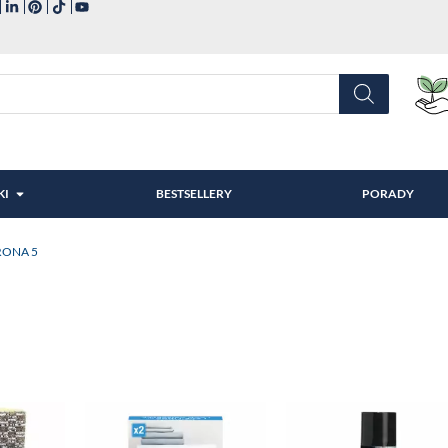
KI
BESTSELLERY
PORADY
RONA 5