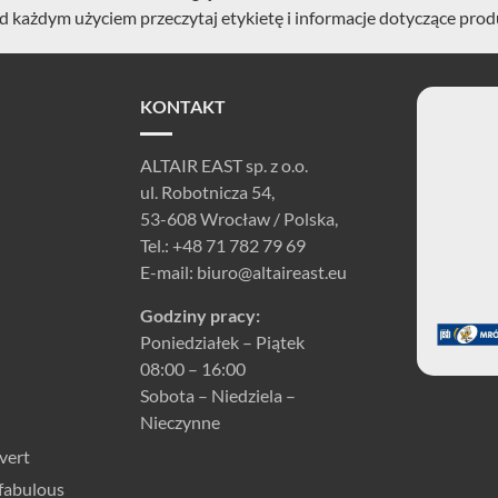
d każdym użyciem przeczytaj etykietę i informacje dotyczące prod
KONTAKT
ALTAIR EAST sp. z o.o.
ul. Robotnicza 54,
53-608 Wrocław / Polska,
Tel.:
+48 71 782 79 69
E-mail:
biuro@altaireast.eu
Godziny pracy:
Poniedziałek – Piątek
08:00 – 16:00
Sobota – Niedziela –
Nieczynne
vert
fabulous