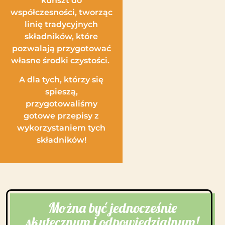
kunszt do
współczesności, tworząc
linię tradycyjnych
składników, które
pozwalają przygotować
własne środki czystości.
A dla tych, którzy się
spieszą,
przygotowaliśmy
gotowe przepisy z
wykorzystaniem tych
składników!
Można być jednocześnie
skutecznym i odpowiedzialnym!