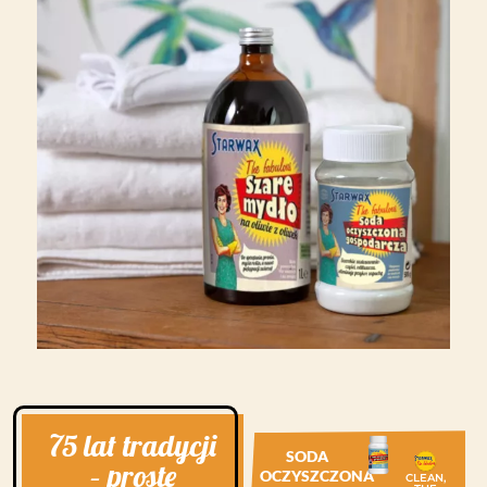
75 lat tradycji
SODA
– proste
OCZYSZCZONA
CLEAN,