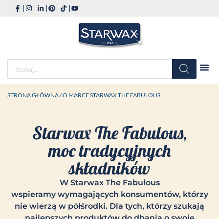
STRONA GŁÓWNA
/ O MARCE STARWAX THE FABULOUS
Starwax The Fabulous,
moc tradycyjnych
składników
W Starwax The Fabulous
wspieramy wymagających konsumentów, którzy
nie wierzą w półśrodki. Dla tych, którzy szukają
najlepszych produktów do dbania o swoje