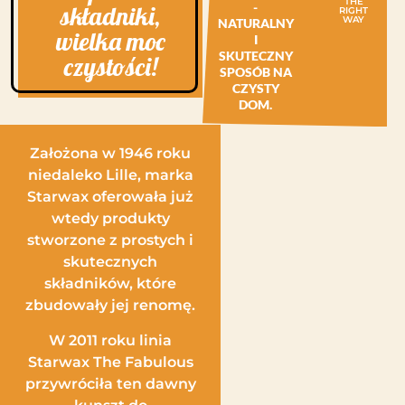
THE
-
składniki,
RIGHT
WAY
NATURALNY
wielka moc
I
SKUTECZNY
czystości!
SPOSÓB NA
CZYSTY
DOM.
Założona w 1946 roku
niedaleko Lille, marka
Starwax oferowała już
wtedy produkty
stworzone z prostych i
skutecznych
składników, które
zbudowały jej renomę.
W 2011 roku linia
Starwax The Fabulous
przywróciła ten dawny