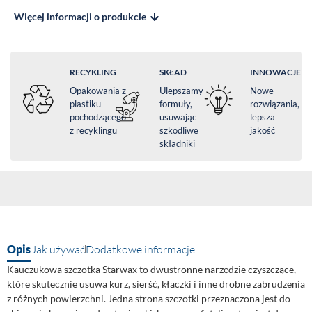
Więcej informacji o produkcie
RECYKLING
SKŁAD
INNOWACJE
Opakowania z
Ulepszamy
Nowe
plastiku
formuły,
rozwiązania,
pochodzącego
usuwając
lepsza
z recyklingu
szkodliwe
jakość
składniki
Opis
Jak używać
Dodatkowe informacje
Kauczukowa szczotka Starwax to dwustronne narzędzie czyszczące,
które skutecznie usuwa kurz, sierść, kłaczki i inne drobne zabrudzenia
z różnych powierzchni. Jedna strona szczotki przeznaczona jest do