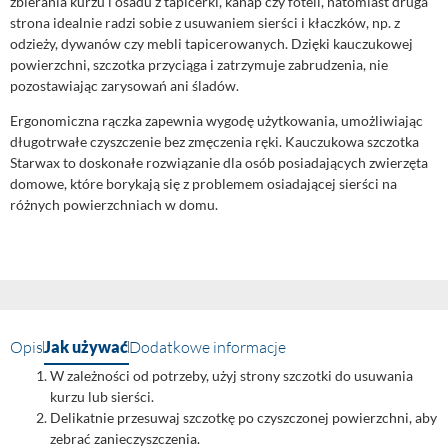
zbierania kurzu i osadu z tapicerki, kanap czy foteli, natomiast druga
strona idealnie radzi sobie z usuwaniem sierści i kłaczków, np. z
odzieży, dywanów czy mebli tapicerowanych. Dzięki kauczukowej
powierzchni, szczotka przyciąga i zatrzymuje zabrudzenia, nie
pozostawiając zarysowań ani śladów.
Ergonomiczna rączka zapewnia wygodę użytkowania, umożliwiając
długotrwałe czyszczenie bez zmęczenia ręki. Kauczukowa szczotka
Starwax to doskonałe rozwiązanie dla osób posiadających zwierzęta
domowe, które borykają się z problemem osiadającej sierści na
różnych powierzchniach w domu.
Opis
Jak używać
Dodatkowe informacje
W zależności od potrzeby, użyj strony szczotki do usuwania
kurzu lub sierści.
Delikatnie przesuwaj szczotkę po czyszczonej powierzchni, aby
zebrać zanieczyszczenia.