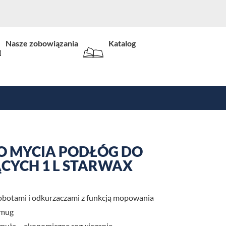
Nasze zobowiązania
Katalog
O MYCIA PODŁÓG DO
CYCH 1 L STARWAX
obotami i odkurzaczami z funkcją mopowania
 smug
muła – ekonomiczne rozwiązanie