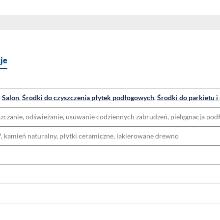
je
,
Salon
,
Środki do czyszczenia płytek podłogowych
,
Środki do parkietu 
szczanie, odświeżanie, usuwanie codziennych zabrudzeń, pielęgnacja pod
V, kamień naturalny, płytki ceramiczne, lakierowane drewno