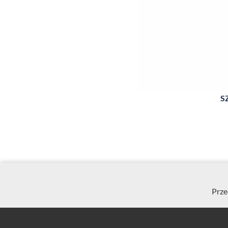
S
Prze