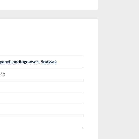
i paneli podłogowych
,
Starwax
łóg