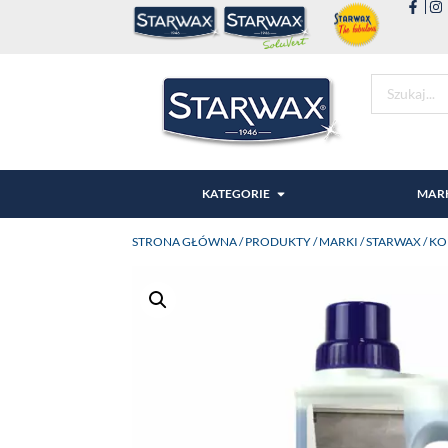
KATEGORIE
MAR
STRONA GŁÓWNA
/
PRODUKTY
/
MARKI
/
STARWAX
/ K