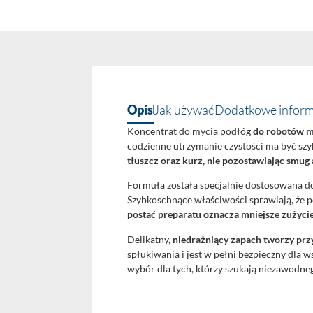
Opis
Jak używać
Dodatkowe inform
Koncentrat do mycia podłóg
do robotów m
codzienne utrzymanie czystości ma być sz
tłuszcz oraz kurz, nie pozostawiając smug
Formuła została specjalnie dostosowana do 
Szybkoschnące właściwości sprawiają, że p
postać preparatu oznacza mniejsze zużyci
Delikatny,
niedrażniący zapach tworzy prz
spłukiwania i jest w pełni bezpieczny dla
wybór dla tych, którzy szukają niezawodne