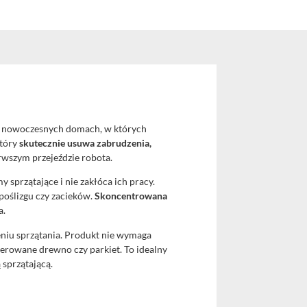
o nowoczesnych domach, w których
który
skutecznie usuwa zabrudzenia,
erwszym przejeździe robota.
 sprzątające i nie zakłóca ich pracy.
poślizgu czy zacieków.
Skoncentrowana
a.
niu sprzątania. Produkt nie wymaga
ierowane drewno czy parkiet. To idealny
sprzątającą.