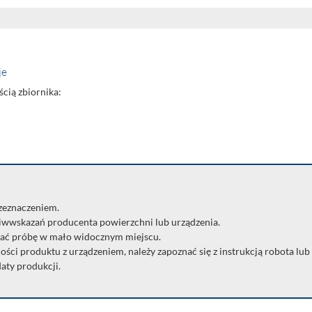
je
cią zbiornika:
rzeznaczeniem.
iwwskazań producenta powierzchni lub urządzenia.
ać próbę w mało widocznym miejscu.
ści produktu z urządzeniem, należy zapoznać się z instrukcją robota lub
daty produkcji.