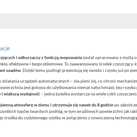
acje
yjących i odkurzaczy z funkcją mopowania
został opracowany z myślą 
ybkie, efektywne i bezproblemowe. To zaawansowany środek czyszczący, 
 ani osadów
. Dzięki temu podłogi prezentują się świeżo i czysto już po pi
działania urządzeń automatycznych – nie pieni się, co chroni mechanizmy
owierzchnia jest gotowa do użytkowania niemal natychmiast, bez ryzyka 
e i większą wydajność
– jedna butelka wystarcza na wiele cykli czyszczeni
yjemną atmosferę w domu i utrzymuje się nawet do 8 godzin
po zakończe
 wszystkich typów twardych podłóg, w tym wrażliwych powierzchni jak lak
go środka do codziennego użytku w połączeniu z nowoczesną technologią 