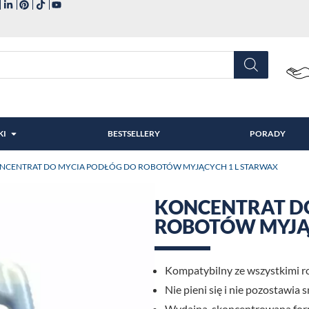
KI
BESTSELLERY
PORADY
ONCENTRAT DO MYCIA PODŁÓG DO ROBOTÓW MYJĄCYCH 1 L STARWAX
KONCENTRAT D
ROBOTÓW MYJĄ
Kompatybilny ze wszystkimi r
Nie pieni się i nie pozostawia
Wydajna, skoncentrowana for