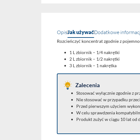
Opis
Jak używać
Dodatkowe informac
Rozcieńczyć koncentrat zgodnie z pojemnoś
1 L zbiornik – 1/4 nakrętki
2 L zbiornik – 1/2 nakrętki
3 L zbiornik – 1 nakrętka
Zalecenia
Stosować wyłącznie zgodnie z p
Nie stosować w przypadku przec
Przed pierwszym użyciem wykon
W celu sprawdzenia kompatybilno
Produkt zużyć w ciągu 10 lat od 