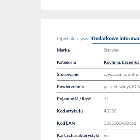
Opis
Jak używać
Dodatkowe informac
Marka
Starwax
Kategoria
Kuchnia
,
Łazienka
Stosowanie
czyszczenie, odtłu
Powierzchnie
parkiet, winyl, PC
Pojemność / Ilość
1 L
Kod artykułu
43036
Kod EAN
3365000430361
Karta charakterystyki
nd.