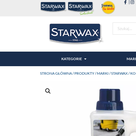
KATEGORIE
MAR
STRONA GŁÓWNA
/
PRODUKTY
/
MARKI
/
STARWAX
/ K