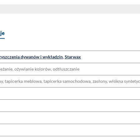
je
zyszczenia dywanów i wykładzin
,
Starwax
eżanie, ożywianie kolorów, odtłuszczanie
y, tapicerka meblowa, tapicerka samochodowa, zasłony, włókna syntetyc