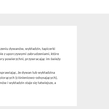
zeniu dywanów, wykładzin, tapicerki
bie z uporczywymi zabrudzeniami, które
lory powierzchni, przywracając im świeży
sprawiając, że dywan lub wykładzina
 piorących (ciśnieniowo-odsysających),
 i wykładzin staje się łatwiejsze, a