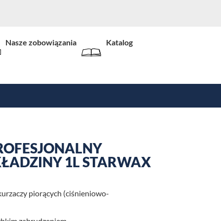
Nasze zobowiązania
Katalog
ROFESJONALNY
ŁADZINY 1L STARWAX
kurzaczy piorących (ciśnieniowo-
zybkim zabrudzeniem