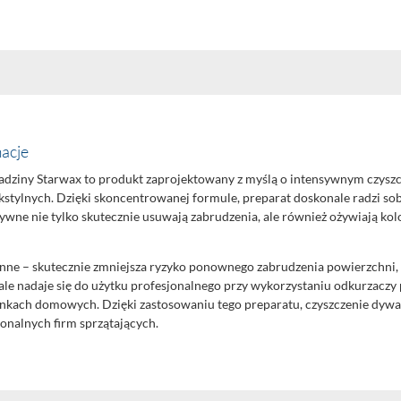
acje
ziny Starwax to produkt zaprojektowany z myślą o intensywnym czyszc
stylnych. Dzięki skoncentrowanej formule, preparat doskonale radzi so
ywne nie tylko skutecznie usuwają zabrudzenia, ale również ożywiają ko
ne – skutecznie zmniejsza ryzyko ponownego zabrudzenia powierzchni, 
ale nadaje się do użytku profesjonalnego przy wykorzystaniu odkurzaczy
kach domowych. Dzięki zastosowaniu tego preparatu, czyszczenie dywanów
onalnych firm sprzątających.