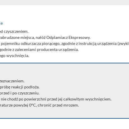
je
d czyszczeniem.
 zabrudzone miejsca, nałóż Odplamiacz Ekspresowy.
jemniku odkurzacza piorącego, zgodnie z instrukcją urządzenia (zwykle 
godnie z zaleceniami producenta urządzenia.
ego wyschnięcia.
zeznaczeniem.
róbę reakcji podłoża.
rzed i po czyszczeniu.
 nie chodź po powierzchni przed jej całkowitym wyschnięciem.
aturze powyżej 0°C, chronić przed mrozem.