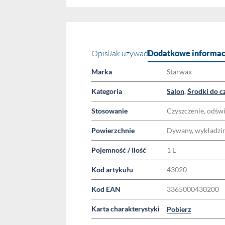
Opis
Jak używać
Dodatkowe informac
Marka
Starwax
Kategoria
Salon
,
Środki do c
Stosowanie
Czyszczenie, odświ
Powierzchnie
Dywany, wykładzin
Pojemność / Ilość
1 L
Kod artykułu
43020
Kod EAN
3365000430200
Karta charakterystyki
Pobierz