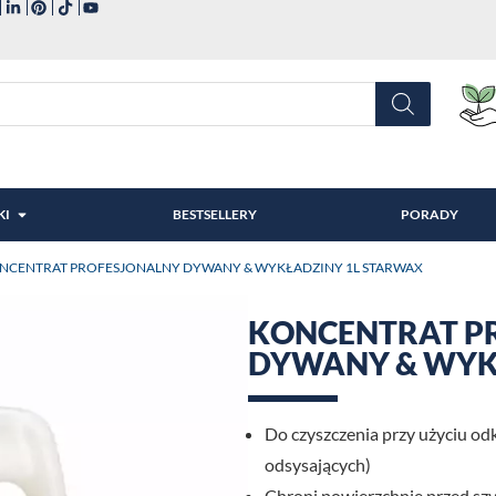
KI
BESTSELLERY
PORADY
ONCENTRAT PROFESJONALNY DYWANY & WYKŁADZINY 1L STARWAX
KONCENTRAT P
DYWANY & WYK
Do czyszczenia przy użyciu od
odsysających)
Chroni powierzchnię przed s