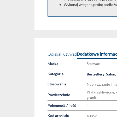
Wykonaj wstępną próbę podłoża
Opis
Jak używać
Dodatkowe informac
Marka
Starwax
Kategoria
Bestsellery
,
Salon
,
Stosowanie
Nabłyszczanie i my
Płytki szkliwione,
Powierzchnie
granit.
Pojemność / Ilość
1 L
Kod artykułu
43053