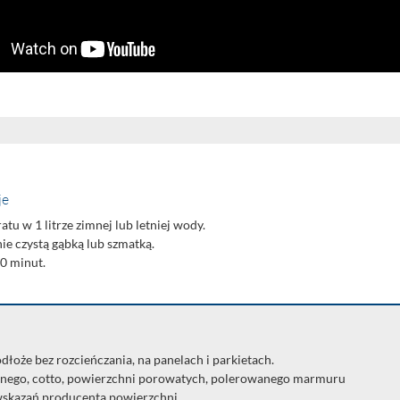
je
tu w 1 litrze zimnej lub letniej wody.
e czystą gąbką lub szmatką.
0 minut.
łoże bez rozcieńczania, na panelach i parkietach.
wanego, cotto, powierzchni porowatych, polerowanego marmuru
wskazań producenta powierzchni.