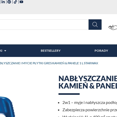
KI
BESTSELLERY
PORADY
BŁYSZCZANIE I MYCIE PŁYTKI GRES KAMIEŃ & PANELE 1 L STARWAX
NABŁYSZCZANIE 
KAMIEŃ & PANE
2w1 – myje i nabłyszcza podło
Zabezpiecza powierzchnie prz
Wydajność: 1L = 400 m² czysty