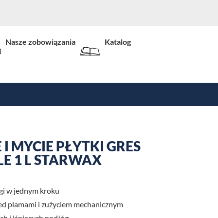
Nasze zobowiązania
Katalog
I MYCIE PŁYTKI GRES
LE 1 L STARWAX
gi w jednym kroku
ed plamami i zużyciem mechanicznym
ch i lśniących podłóg