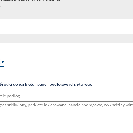
.
je
Środki do parkietu i paneli podłogowych
,
Starwax
cie podłóg.
 gres szkliwiony, parkiety lakierowane, panele podłogowe, wykładziny w