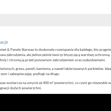
acje
mień & Panele Starwax to doskonałe rozwiązanie dla każdego, kto pragni
suwa zabrudzenia, ale jednocześnie tworzy błyszczącą warstwę ochronną.
hnię i chronią ją przed ponownym zabrudzeniem oraz uszkodzeniami.
iwionych, gresu, paneli, kamienia, a nawet lakierowanych parkietów. Idea
zom i zabezpieczając podłogi na długo.
wax wystarcza na umycie aż 400 m² powierzchni, co czyni go niezwykle 
gnacji dużych powierzchni.