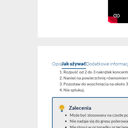
Opis
Jak używać
Dodatkowe informac
Rozpuść od 2 do 3 nakrętek koncentra
Nanieś na powierzchnię równomierni
Pozostaw do wyschnięcia na około 3
Nie spłukuj.
Zalecenia
Może być stosowany na czyste pod
Nie nadaje się do gresu polero
Nie stosuj w przypadku przeciw