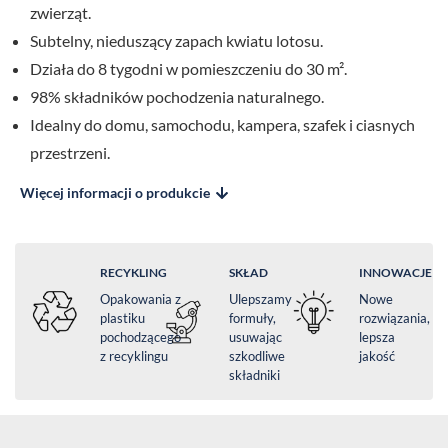
zwierząt.
Subtelny, nieduszący zapach kwiatu lotosu.
Działa do 8 tygodni w pomieszczeniu do 30 m².
98% składników pochodzenia naturalnego.
Idealny do domu, samochodu, kampera, szafek i ciasnych
przestrzeni.
Więcej informacji o produkcie
RECYKLING
SKŁAD
INNOWACJE
Opakowania z
Ulepszamy
Nowe
plastiku
formuły,
rozwiązania,
pochodzącego
usuwając
lepsza
z recyklingu
szkodliwe
jakość
składniki