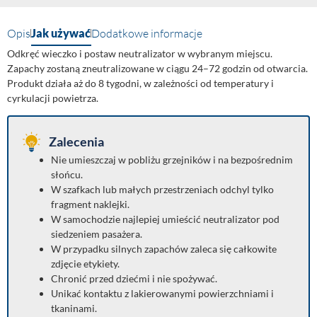
Opis
Jak używać
Dodatkowe informacje
Odkręć wieczko i postaw neutralizator w wybranym miejscu.
Zapachy zostaną zneutralizowane w ciągu 24–72 godzin od otwarcia.
Produkt działa aż do 8 tygodni, w zależności od temperatury i
cyrkulacji powietrza.
Zalecenia
Nie umieszczaj w pobliżu grzejników i na bezpośrednim
słońcu.
W szafkach lub małych przestrzeniach odchyl tylko
fragment naklejki.
W samochodzie najlepiej umieścić neutralizator pod
siedzeniem pasażera.
W przypadku silnych zapachów zaleca się całkowite
zdjęcie etykiety.
Chronić przed dziećmi i nie spożywać.
Unikać kontaktu z lakierowanymi powierzchniami i
tkaninami.