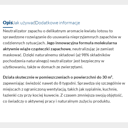
Opis
Jak używać
Dodatkowe informacje
Neutralizator zapachu o delikatnym aromacie kwiatu lotosu to
sprawdzone rozwiązanie do usuwania nieprzyjemnych zapachów w
codziennych sytuacjach.
Jego innowacyjna formuła molekularna
aktywnie wiąże cząsteczki zapachowe
, neutralizując je zamiast
maskować. Dzięki naturalnemu składowi (aż 98% składników
pochodzenia naturalnego) neutralizator jest bezpieczny w
użytkowaniu, także w domach ze zwierzętami.
Działa skutecznie w pomieszczeniach o powierzchni do 30 m²
,
zapewniając świeżość nawet do 8 tygodni. Sprawdza się szczególnie w
miejscach z ograniczoną wentylacją, takich jak sypialnie, kuchnie,
łazienki czy przy kociej kuwecie. Z czasem zmniejsza swoją objętość,
co świadczy o aktywnej pracy i naturalnym zużyciu produktu.