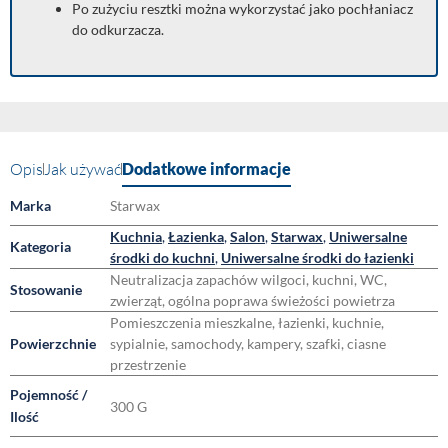
Po zużyciu resztki można wykorzystać jako pochłaniacz
do odkurzacza.
Opis
Jak używać
Dodatkowe informacje
Marka
Starwax
Kuchnia
,
Łazienka
,
Salon
,
Starwax
,
Uniwersalne
Kategoria
środki do kuchni
,
Uniwersalne środki do łazienki
Neutralizacja zapachów wilgoci, kuchni, WC,
Stosowanie
zwierząt, ogólna poprawa świeżości powietrza
Pomieszczenia mieszkalne, łazienki, kuchnie,
Powierzchnie
sypialnie, samochody, kampery, szafki, ciasne
przestrzenie
Pojemność /
300 G
Ilość