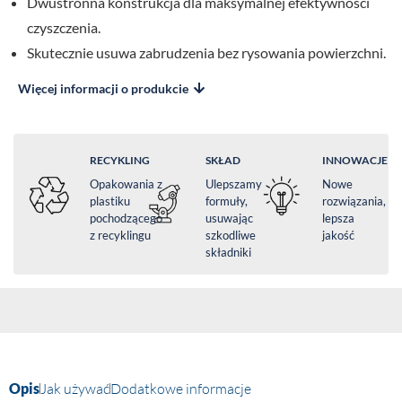
Dwustronna konstrukcja dla maksymalnej efektywności
czyszczenia.
Skutecznie usuwa zabrudzenia bez rysowania powierzchni.
Więcej informacji o produkcie
RECYKLING
SKŁAD
INNOWACJE
Opakowania z
Ulepszamy
Nowe
plastiku
formuły,
rozwiązania,
pochodzącego
usuwając
lepsza
z recyklingu
szkodliwe
jakość
składniki
Opis
Jak używać
Dodatkowe informacje