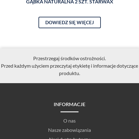
GĄBKA NATURALNA 2 SZT. STARWAX
ŚC
DOWIEDZ SIĘ WIĘCEJ
Przestrzegaj środków ostrożności.
Przed każdym użyciem przeczytaj etykietę i informacje dotyczące
produktu.
INFORMACJE
O nas
Nasze zabowiązania