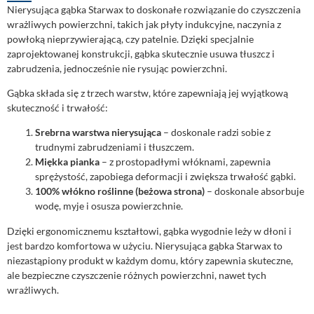
Nierysująca gąbka Starwax to doskonałe rozwiązanie do czyszczenia
wrażliwych powierzchni, takich jak płyty indukcyjne, naczynia z
powłoką nieprzywierającą, czy patelnie. Dzięki specjalnie
zaprojektowanej konstrukcji, gąbka skutecznie usuwa tłuszcz i
zabrudzenia, jednocześnie nie rysując powierzchni.
Gąbka składa się z trzech warstw, które zapewniają jej wyjątkową
skuteczność i trwałość:
Srebrna warstwa nierysująca
– doskonale radzi sobie z
trudnymi zabrudzeniami i tłuszczem.
Miękka pianka
– z prostopadłymi włóknami, zapewnia
sprężystość, zapobiega deformacji i zwiększa trwałość gąbki.
100% włókno roślinne (beżowa strona)
– doskonale absorbuje
wodę, myje i osusza powierzchnie.
Dzięki ergonomicznemu kształtowi, gąbka wygodnie leży w dłoni i
jest bardzo komfortowa w użyciu. Nierysująca gąbka Starwax to
niezastąpiony produkt w każdym domu, który zapewnia skuteczne,
ale bezpieczne czyszczenie różnych powierzchni, nawet tych
wrażliwych.