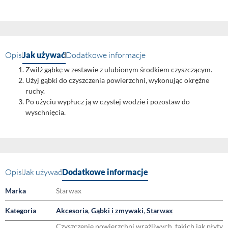
Opis
Jak używać
Dodatkowe informacje
Zwilż gąbkę w zestawie z ulubionym środkiem czyszczącym.
Użyj gąbki do czyszczenia powierzchni, wykonując okrężne
ruchy.
Po użyciu wypłucz ją w czystej wodzie i pozostaw do
wyschnięcia.
Opis
Jak używać
Dodatkowe informacje
Marka
Starwax
Kategoria
Akcesoria
,
Gąbki i zmywaki
,
Starwax
Czyszczenie powierzchni wrażliwych, takich jak płyty