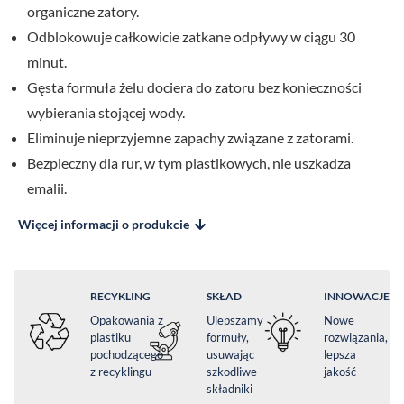
organiczne zatory.
Odblokowuje całkowicie zatkane odpływy w ciągu 30
minut.
Gęsta formuła żelu dociera do zatoru bez konieczności
wybierania stojącej wody.
Eliminuje nieprzyjemne zapachy związane z zatorami.
Bezpieczny dla rur, w tym plastikowych, nie uszkadza
emalii.
Więcej informacji o produkcie
RECYKLING
SKŁAD
INNOWACJE
Opakowania z
Ulepszamy
Nowe
plastiku
formuły,
rozwiązania,
pochodzącego
usuwając
lepsza
z recyklingu
szkodliwe
jakość
składniki