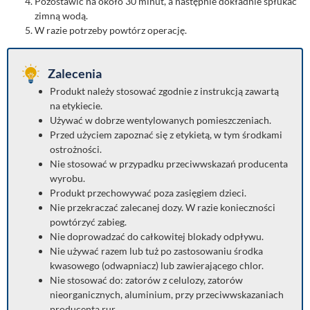
Pozostawić na około 30 minut, a następnie dokładnie spłukać
zimną wodą.
W razie potrzeby powtórz operację.
Zalecenia
Produkt należy stosować zgodnie z instrukcją zawartą
na etykiecie.
Używać w dobrze wentylowanych pomieszczeniach.
Przed użyciem zapoznać się z etykietą, w tym środkami
ostrożności.
Nie stosować w przypadku przeciwwskazań producenta
wyrobu.
Produkt przechowywać poza zasięgiem dzieci.
Nie przekraczać zalecanej dozy. W razie konieczności
powtórzyć zabieg.
Nie doprowadzać do całkowitej blokady odpływu.
Nie używać razem lub tuż po zastosowaniu środka
kwasowego (odwapniacz) lub zawierającego chlor.
Nie stosować do: zatorów z celulozy, zatorów
nieorganicznych, aluminium, przy przeciwwskazaniach
producenta rur.