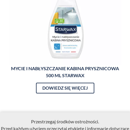
MYCIE I NABŁYSZCZANIE KABINA PRYSZNICOWA
MY
500 ML STARWAX
DOWIEDZ SIĘ WIĘCEJ
Przestrzegaj środków ostrożności.
Przed każdym użyciem przeczytaj etykietę i informacje dotyczące