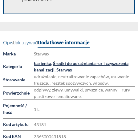
Opis
Jak używać
Dodatkowe informacje
Marka
Starwax
Łazienka
,
Środki do udrażniania rur i czyszczenia
Kategoria
kanalizacji
,
Starwax
udrażnianie, neutralizowanie zapachów, usuwanie
Stosowanie
tłuszczu, resztek spożywczych, włosów.
odpływy, zlewy, umywalki, prysznice, wanny – rury
Powierzchnie
plastikowe i emaliowane.
Pojemność /
1 L
Ilość
Kod artykułu
43181
Kod EAN
3365000431818