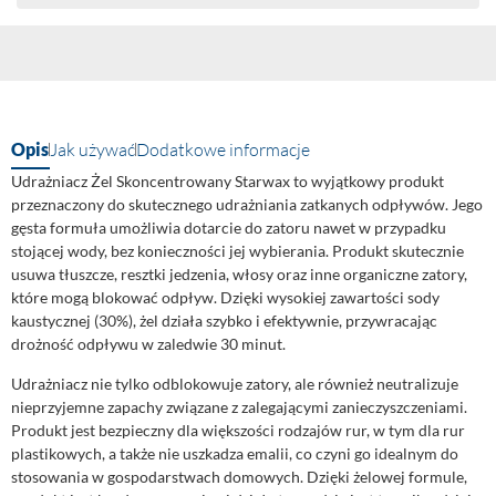
Opis
Jak używać
Dodatkowe informacje
Udrażniacz Żel Skoncentrowany Starwax to wyjątkowy produkt
przeznaczony do skutecznego udrażniania zatkanych odpływów. Jego
gęsta formuła umożliwia dotarcie do zatoru nawet w przypadku
stojącej wody, bez konieczności jej wybierania. Produkt skutecznie
usuwa tłuszcze, resztki jedzenia, włosy oraz inne organiczne zatory,
które mogą blokować odpływ. Dzięki wysokiej zawartości sody
kaustycznej (30%), żel działa szybko i efektywnie, przywracając
drożność odpływu w zaledwie 30 minut.
Udrażniacz nie tylko odblokowuje zatory, ale również neutralizuje
nieprzyjemne zapachy związane z zalegającymi zanieczyszczeniami.
Produkt jest bezpieczny dla większości rodzajów rur, w tym dla rur
plastikowych, a także nie uszkadza emalii, co czyni go idealnym do
stosowania w gospodarstwach domowych. Dzięki żelowej formule,