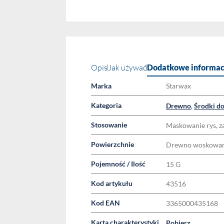
Opis
Jak używać
Dodatkowe informac
Marka
Starwax
Kategoria
Drewno
,
Środki do
Stosowanie
Maskowanie rys, z
Powierzchnie
Drewno woskowane,
Pojemność / Ilość
15 G
Kod artykułu
43516
Kod EAN
3365000435168
Karta charakterystyki
Pobierz