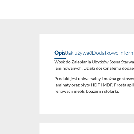
Opis
Jak używać
Dodatkowe inform
Wosk do Zalepiania Ubytków Sosna Starwa
laminowanych. Dzięki doskonałemu dopaso
Produkt jest uniwersalny i można go stos
laminaty oraz płyty HDF i MDF. Prosta apl
renowacji mebli, boazerii i stolarki.