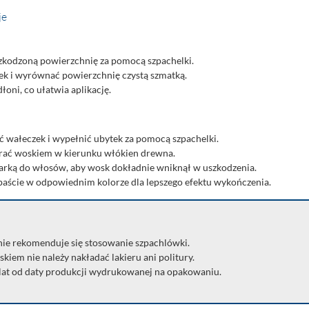
je
szkodzoną powierzchnię za pomocą szpachelki.
k i wyrównać powierzchnię czystą szmatką.
ni, co ułatwia aplikację.
wałeczek i wypełnić ubytek za pomocą szpachelki.
erać woskiem w kierunku włókien drewna.
zarką do włosów, aby wosk dokładnie wniknął w uszkodzenia.
aście w odpowiednim kolorze dla lepszego efektu wykończenia.
e rekomenduje się stosowanie szpachlówki.
iem nie należy nakładać lakieru ani politury.
 lat od daty produkcji wydrukowanej na opakowaniu.