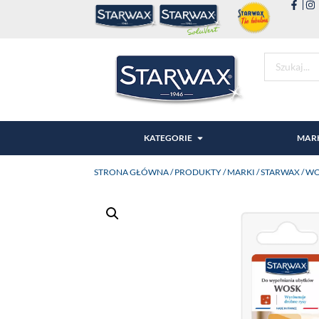
KATEGORIE
MAR
STRONA GŁÓWNA
/
PRODUKTY
/
MARKI
/
STARWAX
/ W