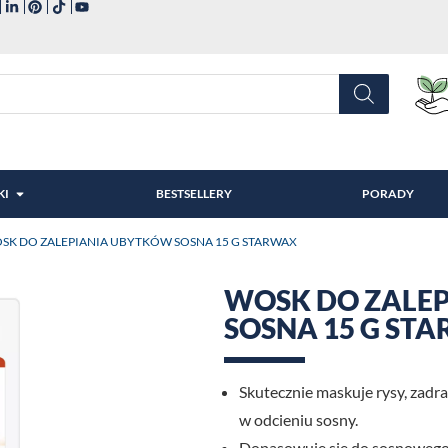
KI
BESTSELLERY
PORADY
OSK DO ZALEPIANIA UBYTKÓW SOSNA 15 G STARWAX
WOSK DO ZALE
SOSNA 15 G ST
Skutecznie maskuje rysy, zadr
w odcieniu sosny.
Dopasowuje się do sosnowego 