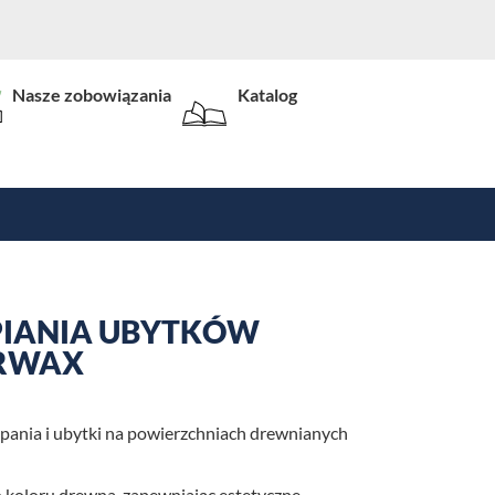
Nasze zobowiązania
Katalog
PIANIA UBYTKÓW
ARWAX
apania i ubytki na powierzchniach drewnianych
koloru drewna, zapewniając estetyczne