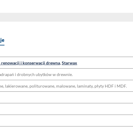
je
 renowacji i konserwacji drewna
,
Starwax
adrapań i drobnych ubytków w drewnie.
 lakierowane, politurowane, malowane, laminaty, płyty HDF i MDF.