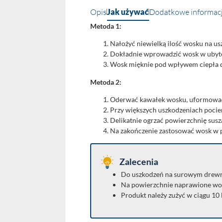
Opis
Jak używać
Dodatkowe informac
Metoda 1:
Nałożyć niewielką ilość wosku na u
Dokładnie wprowadzić wosk w ubyte
Wosk mięknie pod wpływem ciepła dło
Metoda 2:
Oderwać kawałek wosku, uformować 
Przy większych uszkodzeniach poci
Delikatnie ogrzać powierzchnię sus
Na zakończenie zastosować wosk w p
Zalecenia
Do uszkodzeń na surowym drewni
Na powierzchnie naprawione wosk
Produkt należy zużyć w ciągu 10