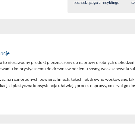
pochodzącego z recyklingu
sz
acje
x to niezawodny produkt przeznaczony do naprawy drobnych uszkodzeń
waniu kolorystycznemu do drewna w odcieniu sosny, wosk zapewnia subt
ować na różnorodnych powierzchniach, takich jak drewno woskowane, la
ikacja i plastyczna konsystencja ułatwiają proces naprawy, co czyni g